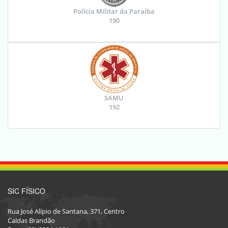
Polícia Militar da Paraíba
190
SAMU
192
SIC FÍSICO
Rua José Alípio de Santana, 371, Centro
Caldas Brandão