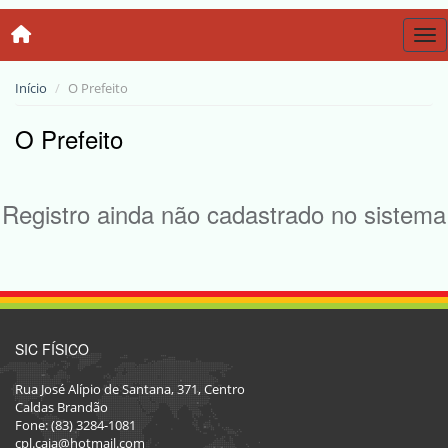
Tog
Início
O Prefeito
O Prefeito
Registro ainda não cadastrado no sistema
SIC FÍSICO
Rua José Alípio de Santana, 371, Centro
Caldas Brandão
Fone: (83) 3284-1081
cpl.caja@hotmail.com