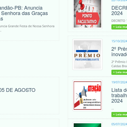
randão-PB: Anuncia
DECRE
 Senhora das Graças
2024
as
DECRETO 1
nuncia Grande Festa de Nossa Senhora
+ Leia ma
.
15/10/202
2º Prê
inovad
2º Prêmio 
Caldas Bra
+ Leia ma
19/07/202
05 DE AGOSTO
Lista 
trabal
2024
...
+ Leia ma
05/07/202