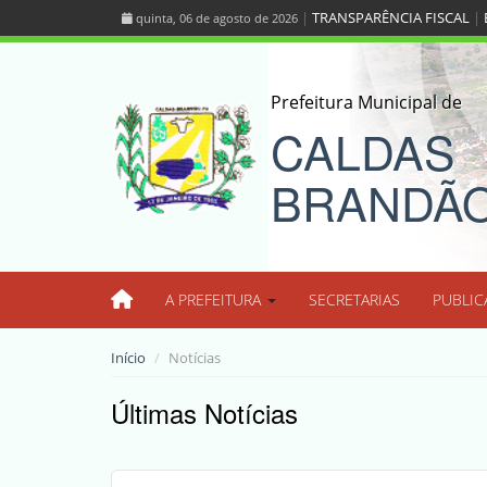
|
TRANSPARÊNCIA FISCAL
|
quinta, 06 de agosto de 2026
Prefeitura Municipal de
CALDAS
BRANDÃ
A PREFEITURA
SECRETARIAS
PUBLIC
Início
Notícias
Últimas Notícias