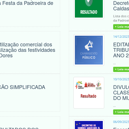
a Festa da Padroeira de
Decret
Calda
Lista dos 
da Padroei
+ Leia ma
14/12/202
ilização comercial dos
EDITA
lização das festividades
TRIBU
Dores
ANO 2
...
+ Leia ma
10/10/202
ÃO SIMPLIFICADA
DIVU
CLASS
DO MU
...
+ Leia ma
06/09/202