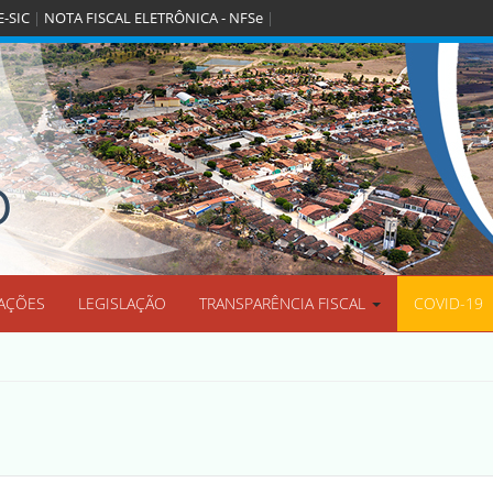
E-SIC
|
NOTA FISCAL ELETRÔNICA - NFSe
|
O
AÇÕES
LEGISLAÇÃO
TRANSPARÊNCIA FISCAL
COVID-19