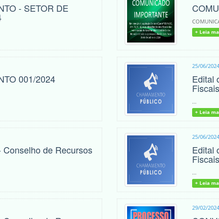
NTO - SETOR DE
COMU
4
COMUNICA
+ Leia ma
25/06/202
TO 001/2024
Edital
Fiscai
.
...
+ Leia ma
25/06/202
- Conselho de Recursos
Edital
Fiscai
...
+ Leia ma
29/02/202