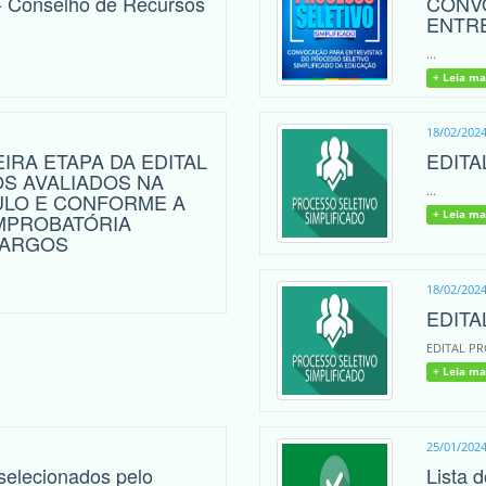
- Conselho de Recursos
CONVO
ENTRE
...
+ Leia ma
18/02/202
IRA ETAPA DA EDITAL
EDITA
IOS AVALIADOS NA
...
ULO E CONFORME A
+ Leia ma
MPROBATÓRIA
CARGOS
18/02/202
EDITA
EDITAL PR
+ Leia ma
25/01/202
selecionados pelo
Lista 