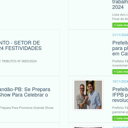
trabal
2024
Lista dos 
Final de A
+ Leia ma
21/11/202
NTO - SETOR DE
Prefei
24 FESTIVIDADES
para p
em Ca
 TRIBUTOS Nº 0003/2024
Prefeito F
investimen
+ Leia ma
19/11/202
randão-PB: Se Prepara
Prefei
how Para Celebrar o
IFPB p
revolu
e Prepara Para Promove Grande Show
Prefeito F
parcerias 
+ Leia ma
22/10/202