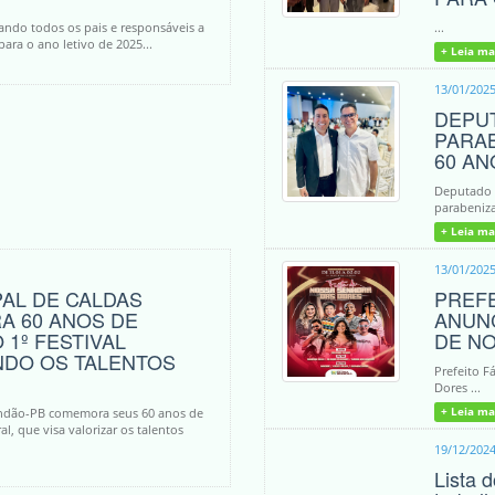
ando todos os pais e responsáveis a
...
para o ano letivo de 2025...
+ Leia ma
13/01/202
DEPUT
PARA
60 AN
Deputado a
parabeniza
+ Leia ma
13/01/202
PAL DE CALDAS
PREF
A 60 ANOS DE
ANUNC
1º FESTIVAL
DE N
NDO OS TALENTOS
Prefeito F
Dores ...
randão-PB comemora seus 60 anos de
+ Leia ma
l, que visa valorizar os talentos
19/12/202
Lista 