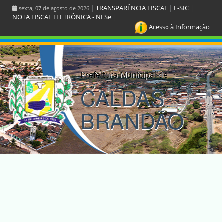
|
TRANSPARÊNCIA FISCAL
|
E-SIC
|
sexta, 07 de agosto de 2026
NOTA FISCAL ELETRÔNICA - NFSe
|
Acesso à Informação
Prefeitura Municipal de
CALDAS
BRANDÃO