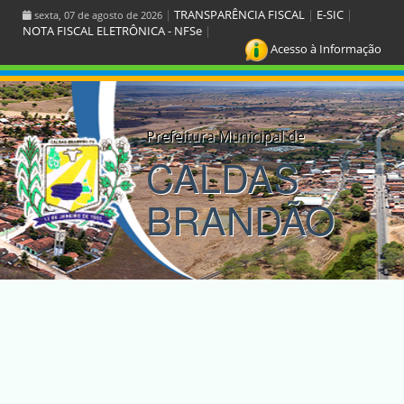
|
TRANSPARÊNCIA FISCAL
|
E-SIC
|
sexta, 07 de agosto de 2026
NOTA FISCAL ELETRÔNICA - NFSe
|
Acesso à Informação
Prefeitura Municipal de
CALDAS
BRANDÃO