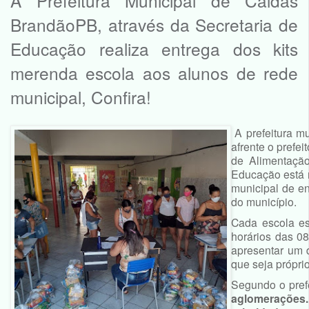
A Prefeitura Municipal de Caldas
BrandãoPB, através da Secretaria de
Educação realiza entrega dos kits
merenda escola aos alunos de rede
municipal, Confira!
A prefeitura m
afrente o prefe
de Alimentação
Educação está r
municipal de en
do município.
Cada escola es
horários das 0
apresentar um 
que seja própri
Segundo o prefe
aglomerações