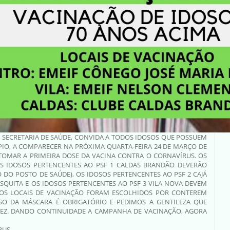
 SECRETARIA DE SAÚDE, CONVIDA A TODOS IDOSOS QUE POSSUEM
ÍPIO, A COMPARECER NA PRÓXIMA QUARTA-FEIRA 24 DE MARÇO DE
ARA TOMAR A PRIMEIRA DOSE DA VACINA CONTRA O CORNAVÍRUS. OS
OS IDOSOS PERTENCENTES AO PSF 1 CALDAS BRANDÃO DEVERÃO
DO POSTO DE SAÚDE), OS IDOSOS PERTENCENTES AO PSF 2 CAJÁ
ESQUITA E OS IDOSOS PERTENCENTES AO PSF 3 VILA NOVA DEVEM
. OS LOCAIS DE VACINAÇÃO FORAM ESCOLHIDOS POR CONTEREM
O DA MÁSCARA É OBRIGATÓRIO E PEDIMOS A GENTILEZA QUE
VEZ. DANDO CONTINUIDADE A CAMPANHA DE VACINAÇÃO, AGORA
RUS.