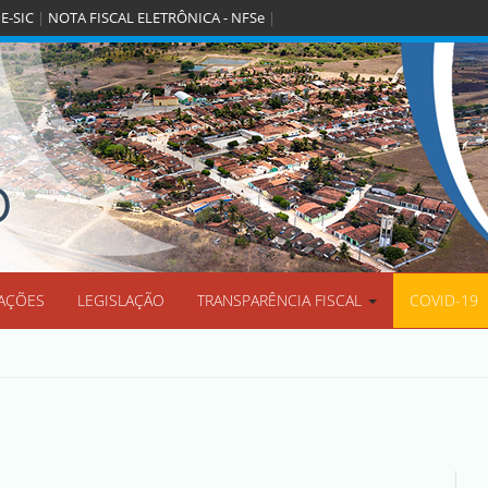
|
E-SIC
|
NOTA FISCAL ELETRÔNICA - NFSe
|
O
AÇÕES
LEGISLAÇÃO
TRANSPARÊNCIA FISCAL
COVID-19