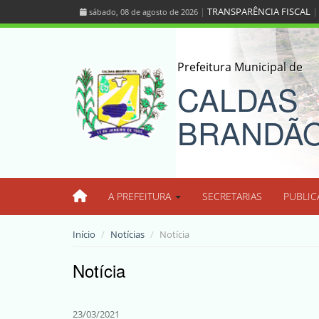
|
TRANSPARÊNCIA FISCAL
sábado, 08 de agosto de 2026
Prefeitura Municipal de
CALDAS
BRANDÃ
A PREFEITURA
SECRETARIAS
PUBLIC
Início
Notícias
Notícia
Notícia
23/03/2021