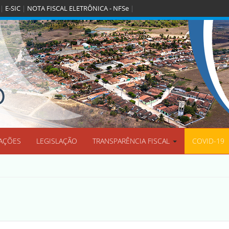
|
E-SIC
|
NOTA FISCAL ELETRÔNICA - NFSe
|
O
AÇÕES
LEGISLAÇÃO
TRANSPARÊNCIA FISCAL
COVID-19