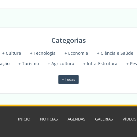
Categorias
+ Cultura
+ Tecnologia
+ Economia
+ Ciência e Saúde
cação
+ Turismo
+ Agricultura
+ Infra-Estrutura
+ Pe
+ Todas
INÍCIO
NOTÍCIAS
AGENDAS
GALERIAS
VÍDEOS