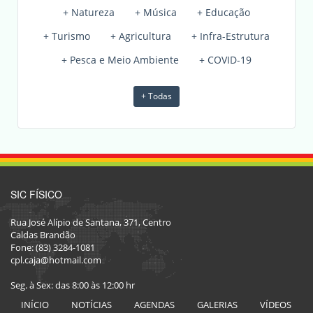
+ Natureza
+ Música
+ Educação
+ Turismo
+ Agricultura
+ Infra-Estrutura
+ Pesca e Meio Ambiente
+ COVID-19
+ Todas
SIC FÍSICO
Rua José Alípio de Santana, 371, Centro
Caldas Brandão
Fone: (83) 3284-1081
cpl.caja@hotmail.com
Seg. à Sex: das 8:00 às 12:00 hr
INÍCIO
NOTÍCIAS
AGENDAS
GALERIAS
VÍDEOS