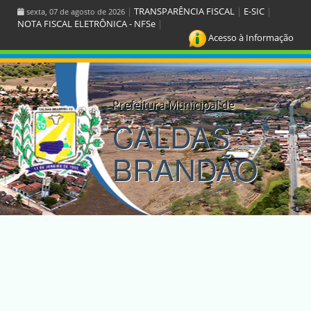
|
TRANSPARÊNCIA FISCAL
|
E-SIC
|
sexta, 07 de agosto de 2026
NOTA FISCAL ELETRÔNICA - NFSe
|
Acesso à Informação
Prefeitura Municipal de
CALDAS
BRANDÃO