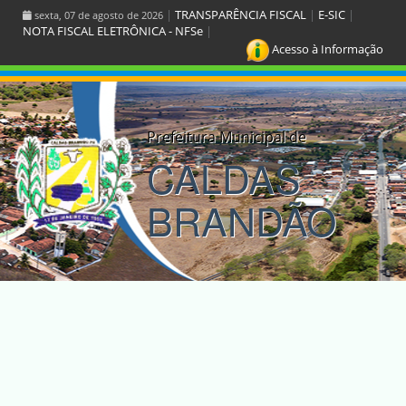
|
TRANSPARÊNCIA FISCAL
|
E-SIC
|
sexta, 07 de agosto de 2026
NOTA FISCAL ELETRÔNICA - NFSe
|
Acesso à Informação
Prefeitura Municipal de
CALDAS
BRANDÃO