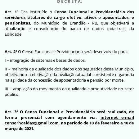
D E C R E T A:
Art. 1º
Fica instituído o
Censo Funcional e Previdenciário
dos
servidores titulares de cargo efetivo, ativos e aposentados, e
pensionistas
, do Município de Brandão - PB
, que objetivará a
atualização e consolidação do banco de dados cadastrais, da
Edilidade.
Art. 2º
O Censo Funcional e Previdenciário será desenvolvido para:
I – integração de sistemas e bases de dados.
II – melhoria da qualidade dos dados dos segurados deste Município,
objetivando a efetivação da avaliação atuarial consistente e garantia
na agilidade da concessão de aposentadoria e pensão por morte.
III – ampliação do movimento da qualidade e produtividade no setor
público.
Art. 3º
O Censo Funcional e Previdenciário será realizado, de
forma presencial com agendamento via,
internet e-mail
censorhcaldas@gmail.com
, no período de 10 de fevereiro a 10 de
março de 2021.