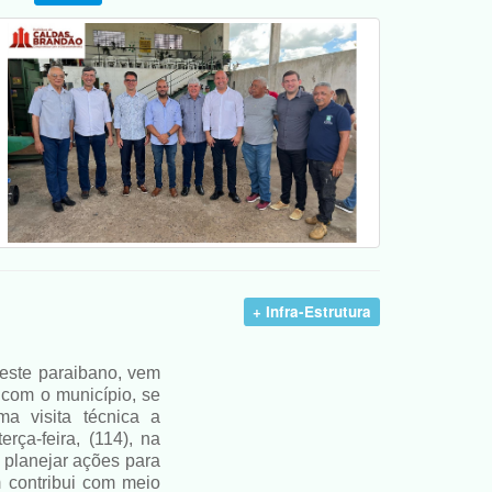
+ Infra-Estrutura
reste paraibano, vem
 com o município, se
a visita técnica a
rça-feira, (114), na
 planejar ações para
m contribui com meio