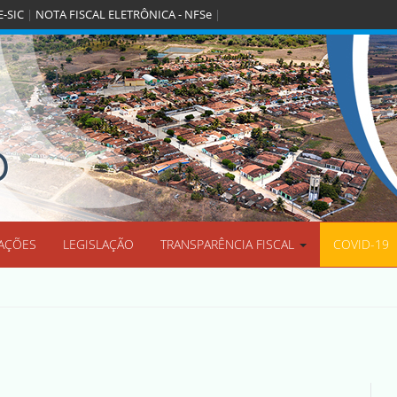
E-SIC
|
NOTA FISCAL ELETRÔNICA - NFSe
|
O
AÇÕES
LEGISLAÇÃO
TRANSPARÊNCIA FISCAL
COVID-19