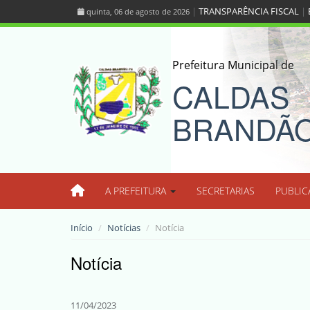
|
TRANSPARÊNCIA FISCAL
|
quinta, 06 de agosto de 2026
Prefeitura Municipal de
CALDAS
BRANDÃ
A PREFEITURA
SECRETARIAS
PUBLIC
Início
Notícias
Notícia
Notícia
11/04/2023