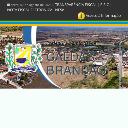
|
TRANSPARÊNCIA FISCAL
|
E-SIC
|
sexta, 07 de agosto de 2026
NOTA FISCAL ELETRÔNICA - NFSe
|
Acesso à Informação
Prefeitura Municipal de
CALDAS
BRANDÃO