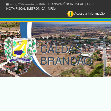
|
TRANSPARÊNCIA FISCAL
|
E-SIC
|
sexta, 07 de agosto de 2026
NOTA FISCAL ELETRÔNICA - NFSe
|
Acesso à Informação
Prefeitura Municipal de
CALDAS
BRANDÃO