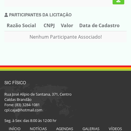
PARTICIPANTES DA LICITAÇÃO
Razão Social
CNPJ
Valor
Data de Cadastro
Nenhum Participante Associado!
SIC FÍSICO
Rua José Alípio de Santana, 371, Centro
Caldas Brandão
Fone: (83) 3284-1081
cpl.caja@hotmail.com
Seg. à Sex: das 8:00 às 12:00 hr
INÍCIO
NOTÍCIAS
AGENDAS
GALERIAS
VÍDEOS