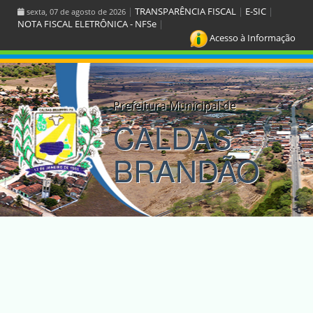
|
TRANSPARÊNCIA FISCAL
|
E-SIC
|
sexta, 07 de agosto de 2026
NOTA FISCAL ELETRÔNICA - NFSe
|
Acesso à Informação
Prefeitura Municipal de
CALDAS
BRANDÃO