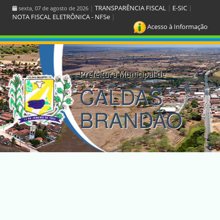
|
TRANSPARÊNCIA FISCAL
|
E-SIC
|
sexta, 07 de agosto de 2026
NOTA FISCAL ELETRÔNICA - NFSe
|
Acesso à Informação
Prefeitura Municipal de
CALDAS
BRANDÃO