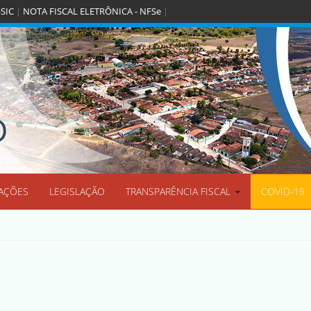
-SIC
|
NOTA FISCAL ELETRÔNICA - NFSe
|
O
AÇÕES
LEGISLAÇÃO
TRANSPARÊNCIA FISCAL
COVID-19