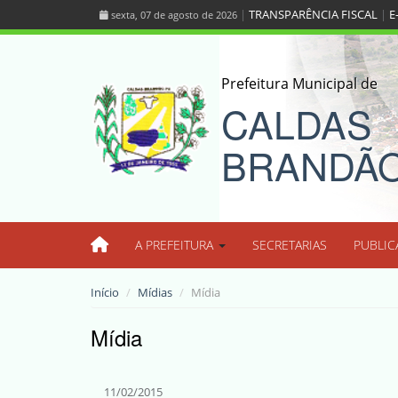
|
TRANSPARÊNCIA FISCAL
|
E
sexta, 07 de agosto de 2026
Prefeitura Municipal de
CALDAS
BRANDÃ
A PREFEITURA
SECRETARIAS
PUBLIC
Início
Mídias
Mídia
Mídia
11/02/2015